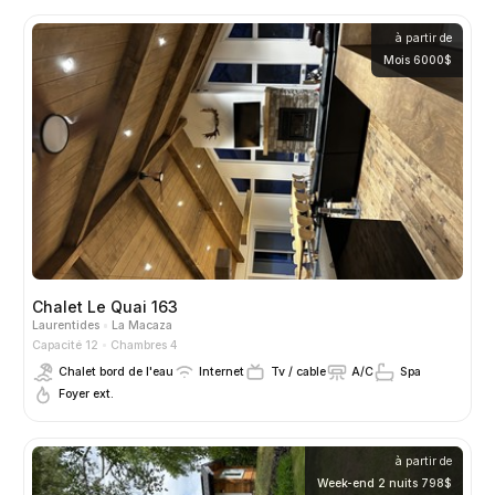
à partir de
Mois 6000$
Chalet Le Quai 163
Laurentides
La Macaza
Capacité 12
Chambres 4
Chalet bord de l'eau
Internet
Tv / cable
A/C
Spa
Foyer ext.
à partir de
Week-end 2 nuits 798$