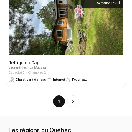
Semaine 1798$
Refuge du Cap
Laurentides
La Macaza
Capacité 7
Chambres 2
Chalet bord de l'eau
Internet
Foyer ext.
(current)
1
Les régions du Québec