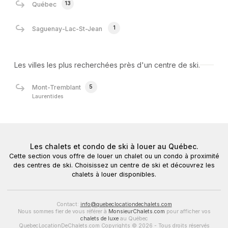
13
Québec
1
Saguenay-Lac-St-Jean
Les villes les plus recherchées près d'un centre de ski.
5
Mont-Tremblant
Laurentides
Les chalets et condo de ski à louer au Québec.
Cette section vous offre de louer un chalet ou un condo à proximité
des centres de ski. Choisissez un centre de ski et découvrez les
chalets à louer disponibles.
Contact:
info@quebeclocationdechalets.com
Nous sommes fier de vous référer à
MonsieurChalets.com
pour afficher vos
chalets de luxe
au Québec
QuebecLocationDeChalets.com Copyrights © 2026 - Tous droits réservés