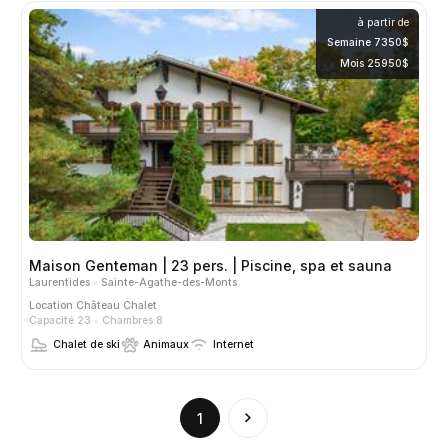
à partir de
Semaine 7350$
Mois 25950$
Maison Genteman | 23 pers. | Piscine, spa et sauna
Laurentides
Sainte-Agathe-des-Monts
Location
Château Chalet
Capacité 23
Chambres 8
Chalet de ski
Animaux
Internet
(current)
1