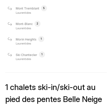
5
Mont Tremblant
Laurentides
2
Mont-Blanc
Laurentides
1
Morin Heights
Laurentides
1
Ski Chantecler
Laurentides
1 chalets ski-in/ski-out au
pied des pentes Belle Neige