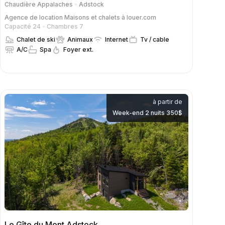
Chaudière Appalaches
Adstock
Agence de location
Maisons et chalets à louer.com
Capacité 24
Chambres 7
Chalet de ski
Animaux
Internet
Tv / cable
A/C
Spa
Foyer ext.
à partir de
Week-end 2 nuits 350$
Le Gîte du Mont Adstock