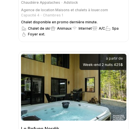
Chaudière Appalaches
Adstock
Agence de location
Maisons et chalets à louer.com
Capacité 4
Chambres 1
Chalet disponible en promo dernière minute.
Chalet de ski
Animaux
Internet
A/C
Spa
Foyer ext.
à partir de
Week-end 2 nuits 425$
Le Refuge Nordik