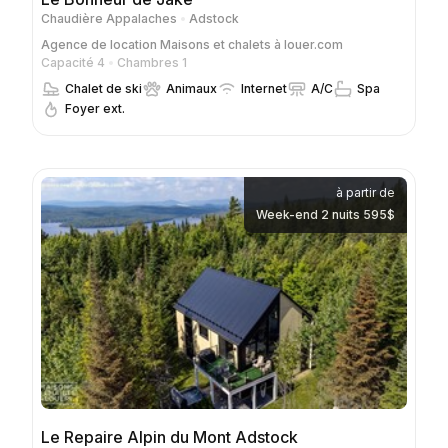
Chaudière Appalaches
Adstock
Agence de location
Maisons et chalets à louer.com
Capacité 4
Chambres 1
Chalet de ski
Animaux
Internet
A/C
Spa
Foyer ext.
à partir de
Week-end 2 nuits 595$
Le Repaire Alpin du Mont Adstock