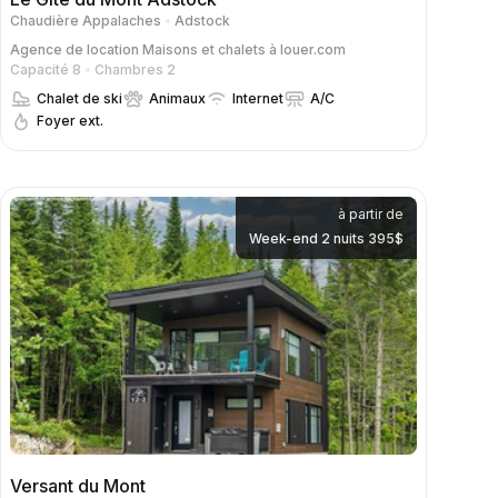
Chaudière Appalaches
Adstock
Agence de location
Maisons et chalets à louer.com
Capacité 8
Chambres 2
Chalet de ski
Animaux
Internet
A/C
Foyer ext.
à partir de
Week-end 2 nuits 395$
Versant du Mont