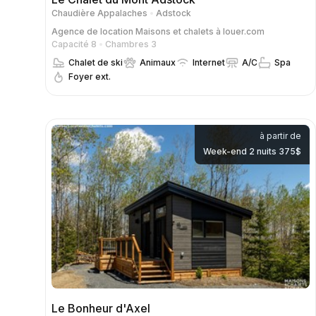
Chaudière Appalaches
Adstock
Agence de location
Maisons et chalets à louer.com
Capacité 8
Chambres 3
Chalet de ski
Animaux
Internet
A/C
Spa
Foyer ext.
à partir de
Week-end 2 nuits 375$
Le Bonheur d'Axel