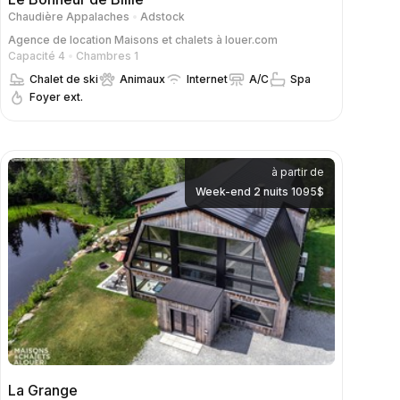
Chaudière Appalaches
Adstock
Agence de location
Maisons et chalets à louer.com
Capacité 4
Chambres 1
Chalet de ski
Animaux
Internet
A/C
Spa
Foyer ext.
à partir de
Week-end 2 nuits 1095$
La Grange