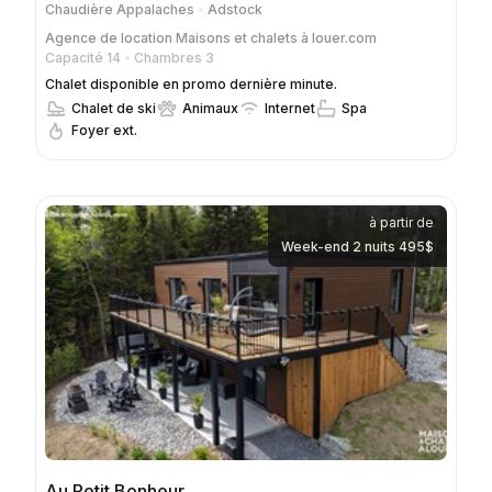
Chaudière Appalaches
Adstock
Agence de location
Maisons et chalets à louer.com
Capacité 14
Chambres 3
Chalet disponible en promo dernière minute.
Chalet de ski
Animaux
Internet
Spa
Foyer ext.
à partir de
Week-end 2 nuits 495$
Au Petit Bonheur