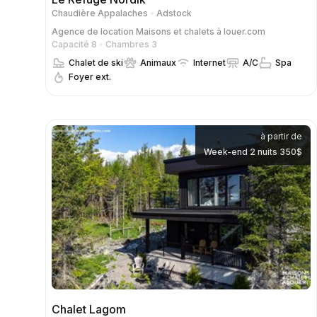
Chaudière Appalaches
Adstock
Agence de location
Maisons et chalets à louer.com
Capacité 8
Chambres 3
Chalet de ski
Animaux
Internet
A/C
Spa
Foyer ext.
à partir de
Week-end 2 nuits 350$
Chalet Lagom