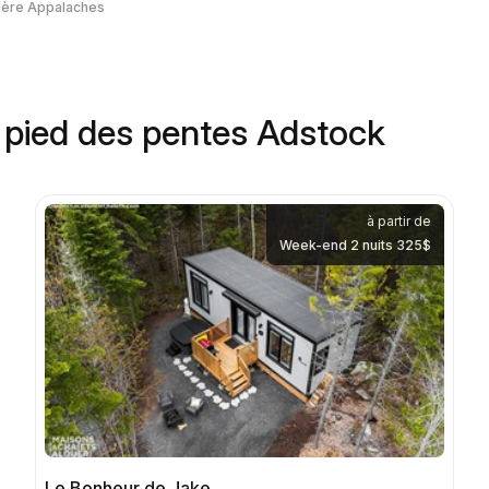
ière Appalaches
u pied des pentes Adstock
à partir de
Week-end 2 nuits 325$
Le Bonheur de Jake