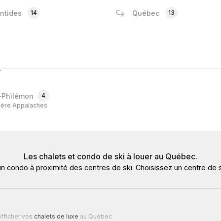
ntides
14
Québec
13
.
-Philémon
4
ière Appalaches
Les chalets et condo de ski à louer au Québec.
un condo à proximité des centres de ski. Choisissez un centre de s
fficher vos
chalets de luxe
au Québec