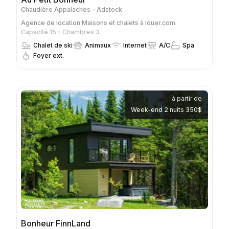
Chaudière Appalaches
Adstock
Agence de location
Maisons et chalets à louer.com
Capacité 15
Chambres 3
Chalet de ski
Animaux
Internet
A/C
Spa
Foyer ext.
à partir de
Week-end 2 nuits 350$
Bonheur FinnLand