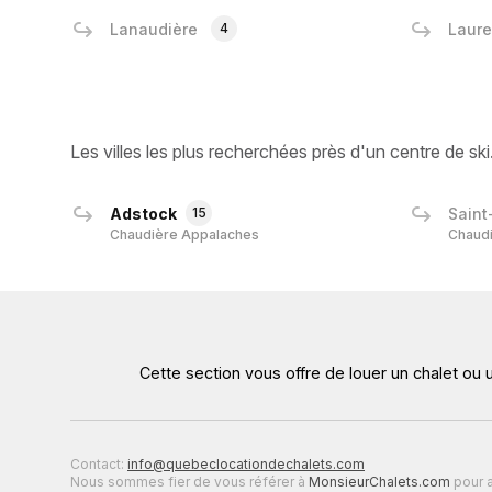
Lanaudière
4
Laure
Les villes les plus recherchées près d'un centre de ski
Adstock
15
Saint
Chaudière Appalaches
Chaud
Cette section vous offre de louer un chalet ou 
Contact:
info@quebeclocationdechalets.com
Nous sommes fier de vous référer à
MonsieurChalets.com
pour a