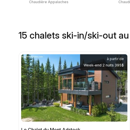
Chaudière Appalaches
Chaud
15 chalets ski-in/ski-out a
à partir de
Week-end 2 nuits 395$
Le Chalet du Mont Adstock