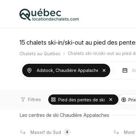
15
chalets ski-in/ski-out au pied des pent
Chalets ski-in/ski-out au pied 
Chalets au Québec
Filtres
Pied des pentes de ski
Prix
Les centres de ski Chaudière Appalaches
Massif du Sud
4
Mont 