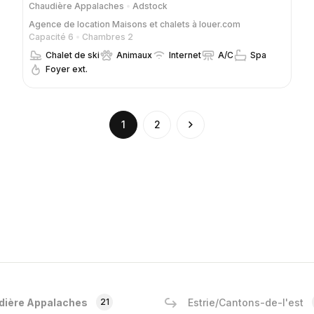
Chaudière Appalaches
Adstock
Agence de location
Maisons et chalets à louer.com
Capacité 6
Chambres 2
Chalet de ski
Animaux
Internet
A/C
Spa
Foyer ext.
(current)
1
2
dière Appalaches
21
Estrie/Cantons-de-l'est