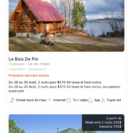
Le Bois De Pin
Outaouais
Lac des Plages
Capacité 6
Chambres 2
Promotion dernière minute
Du 28 au 30 Août, 2 nuits pour $570.00 taxes et frais inclus.
Du 28 au 30 Août, 2 nuits pour $570.00 taxes et frais inclus, occupation
quadruple.
Chalet bord de l'eau
Internet
Tv / cable
Spa
Foyer ext.
à partir de
Week-end 2 nuits
335$
Semaine
795$