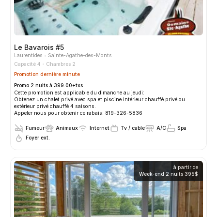
Le Bavarois #5
Laurentides
Sainte-Agathe-des-Monts
Capacité 4
Chambres 2
Promotion dernière minute
Promo 2 nuits à 399.00+txs
Cette promotion est applicable du dimanche au jeudi:
Obtenez un chalet privé avec spa et piscine intérieur chauffé privé ou
extérieur privé chauffé 4 saisons.
Appeler nous pour obtenir ce rabais: 819-326-5836
Fumeur
Animaux
Internet
Tv / cable
A/C
Spa
Foyer ext.
à partir de
Week-end 2 nuits
395$