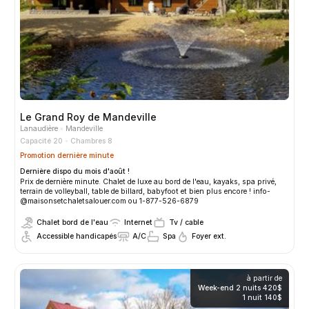
Le Grand Roy de Mandeville
Lanaudière
Mandeville
Capacité 20
Chambres 8
Promotion dernière minute
Dernière dispo du mois d'août !
Prix de dernière minute. Chalet de luxe au bord de l'eau, kayaks, spa privé,
terrain de volleyball, table de billard, babyfoot et bien plus encore ! info­
@maisonsetchaletsalouer.com ou 1-877-526-6879
Chalet bord de l'eau
Internet
Tv / cable
Accessible handicapés
A/C
Spa
Foyer ext.
à partir de
Week-end 2 nuits
420$
1 nuit
140$