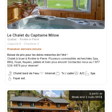
Le Chalet du Capitaine Milow
Québec
Rivière-à-Pierre
Capacité 8
Chambres 3
Promotion dernière minute
Baisse de prix pour les dates restantes de l'été !
Chalet à louer à Rivière-à-Pierre. Plusieurs commodités recherchées Spa,
BBQ, Foyer, Kayaks, pédalo et bien plus encore! Contactez-nous au 1 877
526-6879 pour réserver!
Chalet bord de l'eau
Internet
Tv / cable
A/C
Spa
Foyer ext.
à partir de
Week-end 2 nuits
995$