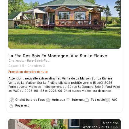
La Fée Des Bois En Montagne ,Vue Sur Le Fleuve
Charlevoix
Baie-Saint-Paul
Capacité 5
Chambres 3
Promotion dernière minute
Attention , nouvelle extraordinaire : Vente de La Maison Sur La Rivière
Vente de La Maison Sur La Rivière ;elle sera publiée vers le 15 août 2026
Porte ouverte, visite de l'hébergement du 20 rue St Édouard Baie St Paul Voici
les W/E du 2026-08- 23 et 2026-09-04 et autres visites sur demande
Chalet bord de l'eau
Animaux
Internet
Tv / cable
A/C
Foyer ext.
à partir de
Week-end 2 nuits
335$