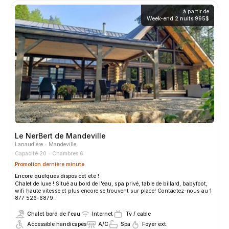
à partir de
Week-end 2 nuits
995$
Le NerBert de Mandeville
Lanaudière
Mandeville
Capacité 20
Chambres 6
Promotion dernière minute
Encore quelques dispos cet été !
Chalet de luxe ! Situé au bord de l'eau, spa privé, table de billard, babyfoot,
wifi haute vitesse et plus encore se trouvent sur place! Contactez-nous au 1
877 526-6879.
Chalet bord de l'eau
Internet
Tv / cable
Accessible handicapés
A/C
Spa
Foyer ext.