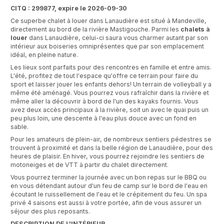
CITQ : 299877, expire le 2026-09-30
Ce superbe chalet à louer dans Lanaudière est situé à Mandeville,
directement au bord de la rivière Mastigouche. Parmi les
chalets à
louer
dans Lanaudière, celui-ci saura vous charmer autant par son
intérieur aux boiseries omniprésentes que par son emplacement
idéal, en pleine nature.
Les lieux sont parfaits pour des rencontres en famille et entre amis.
L'été, profitez de tout l'espace qu'offre ce terrain pour faire du
sport et laisser jouer les enfants dehors! Un terrain de volleyball y a
même été aménagé. Vous pourrez vous rafraîchir dans la rivière et
même aller la découvrir à bord de l'un des kayaks fournis. Vous
avez deux accès principaux à la rivière, soit un avec le quai puis un
peu plus loin, une descente à l'eau plus douce avec un fond en
sable.
Pour les amateurs de plein-air, de nombreux sentiers pédestres se
trouvent à proximité et dans la belle région de Lanaudière, pour des
heures de plaisir. En hiver, vous pourrez rejoindre les sentiers de
motoneiges et de VTT à partir du chalet directement.
Vous pourrez terminer la journée avec un bon repas sur le BBQ ou
en vous détendant autour d'un feu de camp sur le bord de l'eau en
écoutant le ruissellement de l'eau et le crépitement du feu. Un spa
privé 4 saisons est aussi à votre portée, afin de vous assurer un
séjour des plus reposants.
DESCRIPTION DE L'INTÉRIEUR