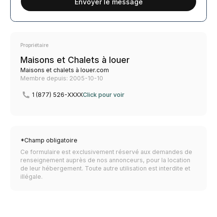
Envoyer le message
Propriétaire
Maisons et Chalets à louer
Maisons et chalets à louer.com
Membre depuis: 2005-10-10
1 (877) 526-XXXX
Click pour voir
*Champ obligatoire
Ce formulaire est exclusivement réservé aux demandes de
renseignement auprès de nos annonceurs, pour la location
de leur hébergement. Toute autre utilisation est interdite et
illégale.