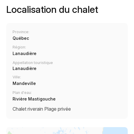
Localisation du chalet
Province:
Québec
Région:
Lanaudière
Appellation touristique
Lanaudière
Ville:
Mandeville
Plan d'eau:
Rivière Mastigouche
Chalet riverain
Plage privée