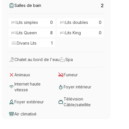
2
Salles de bain
Lits simples
0
Lits doubles
0
Lits Queen
8
Lits King
0
Divans Lits
1
Chalet au bord de l'eau
Spa
Animaux
Fumeur
Internet haute
Foyer intérieur
vitesse
Télévision
Foyer extérieur
Câble/satellite
Air climatisé