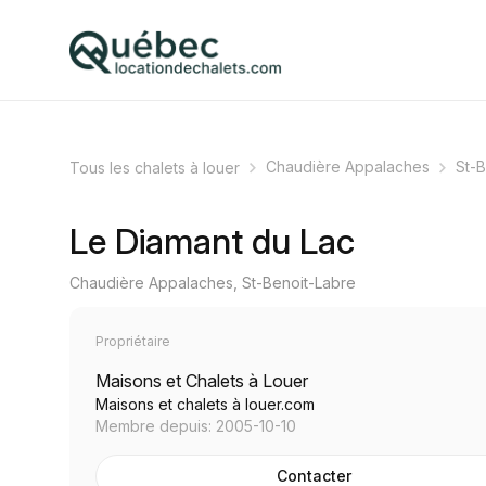
Chaudière Appalaches
St-B
Tous les chalets à louer
Le Diamant du Lac
Chaudière Appalaches, St-Benoit-Labre
Propriétaire
Maisons et Chalets à Louer
Maisons et chalets à louer.com
Membre depuis: 2005-10-10
Contacter