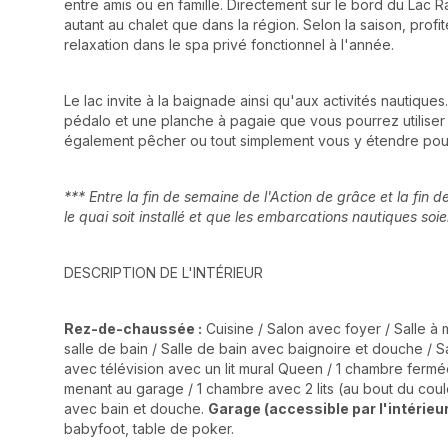
entre amis ou en famille. Directement sur le bord du Lac Ra
autant au chalet que dans la région. Selon la saison, pro
relaxation dans le spa privé fonctionnel à l'année.
Le lac invite à la baignade ainsi qu'aux activités nautique
pédalo et une planche à pagaie que vous pourrez utiliser 
également pêcher ou tout simplement vous y étendre pour
*** Entre la fin de semaine de l'Action de grâce et la fin
le quai soit installé et que les embarcations nautiques soie
DESCRIPTION DE L'INTÉRIEUR
Rez-de-chaussée :
Cuisine / Salon avec foyer / Salle à 
salle de bain / Salle de bain avec baignoire et douche / S
avec télévision avec un lit mural Queen / 1 chambre fermée
menant au garage / 1 chambre avec 2 lits (au bout du coulo
avec bain et douche.
Garage (accessible par l'intérieur,
babyfoot, table de poker.