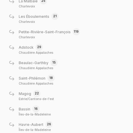
25
La Malbaie
Charlevoix
21
Les Éboulements
Charlevoix
119
Petite-Rivière-Saint-François
Charlevoix
29
Adstock
Chaudière Appalaches
15
Beaulac-Garthby
Chaudière Appalaches
18
Saint-Philémon
Chaudière Appalaches
22
Magog
Estrie/Cantons-de-l'est
16
Bassin
Îles-de-la-Madeleine
26
Havre-Aubert
Îles-de-la-Madeleine