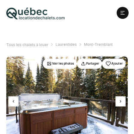
Laurentides
Mont-Tremblant
Tous les chalets à louer
Voir les photos
Partager
Ajouter