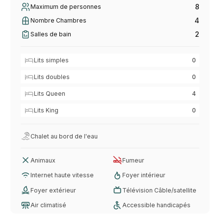
8
Maximum de personnes
4
Nombre Chambres
2
Salles de bain
Lits simples
0
Lits doubles
0
Lits Queen
4
Lits King
0
Chalet au bord de l'eau
Animaux
Fumeur
Internet haute vitesse
Foyer intérieur
Foyer extérieur
Télévision Câble/satellite
Air climatisé
Accessible handicapés