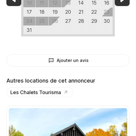
10
11
12
13
14
15
16
17
18
19
20
21
22
23
24
25
26
27
28
29
30
31
Ajouter un avis
Autres locations de cet annonceur
Les Chalets Tourisma