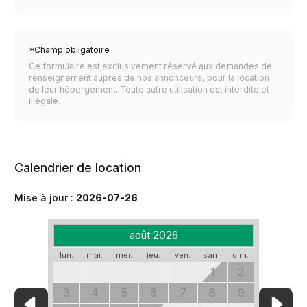
*Champ obligatoire
Ce formulaire est exclusivement réservé aux demandes de
renseignement auprès de nos annonceurs, pour la location
de leur hébergement. Toute autre utilisation est interdite et
illégale.
Calendrier de location
Mise à jour :
2026-07-26
août 2026
lun.
mar.
mer.
jeu.
ven.
sam.
dim.
1
2
3
4
5
6
7
8
9