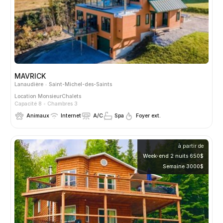
MAVRICK
Lanaudière
Saint-Michel-des-Saints
Location
MonsieurChalets
Capacité 8
Chambres 3
Animaux
Internet
A/C
Spa
Foyer ext.
à partir de
Week-end 2 nuits 650$
Semaine 3000$