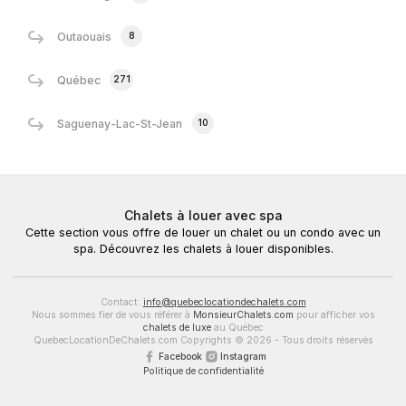
8
Outaouais
271
Québec
10
Saguenay-Lac-St-Jean
Chalets à louer avec spa
Cette section vous offre de louer un chalet ou un condo avec un
spa. Découvrez les chalets à louer disponibles.
Contact:
info@quebeclocationdechalets.com
Nous sommes fier de vous référer à
MonsieurChalets.com
pour afficher vos
chalets de luxe
au Québec
QuebecLocationDeChalets.com Copyrights © 2026 - Tous droits réservés
Facebook
Instagram
Politique de confidentialité