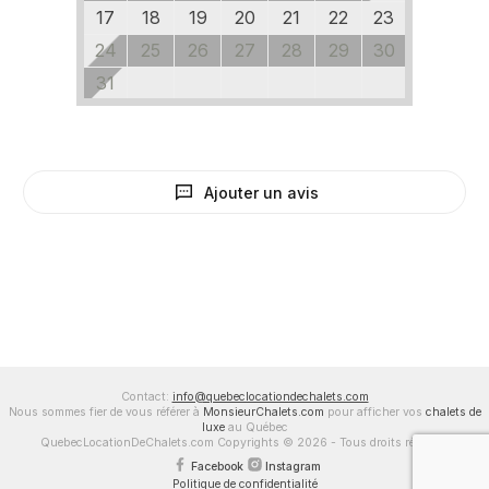
17
18
19
20
21
22
23
24
25
26
27
28
29
30
31
Ajouter un avis
Contact:
info@quebeclocationdechalets.com
Nous sommes fier de vous référer à
MonsieurChalets.com
pour afficher vos
chalets de
luxe
au Québec
QuebecLocationDeChalets.com Copyrights © 2026 - Tous droits réservés
Facebook
Instagram
Politique de confidentialité