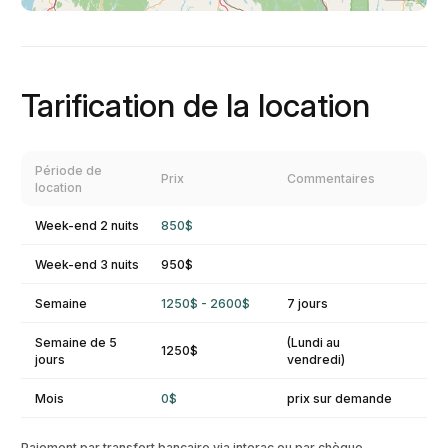
Tarification de la location
Période de
Prix
Commentaires
location
Week-end 2 nuits
850$
Week-end 3 nuits
950$
Semaine
1250$ - 2600$
7 jours
Semaine de 5
(Lundi au
1250$
jours
vendredi)
Mois
0$
prix sur demande
Paiement par transfert bancaire via interac ou par chèque.