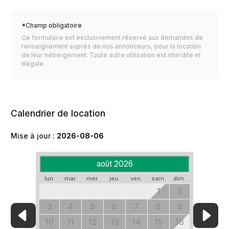
*Champ obligatoire
Ce formulaire est exclusivement réservé aux demandes de
renseignement auprès de nos annonceurs, pour la location
de leur hébergement. Toute autre utilisation est interdite et
illégale.
Calendrier de location
Mise à jour :
2026-08-06
août 2026
lun.
mar.
mer.
jeu.
ven.
sam.
dim.
1
2
3
4
5
6
7
8
9
10
11
12
13
14
15
16