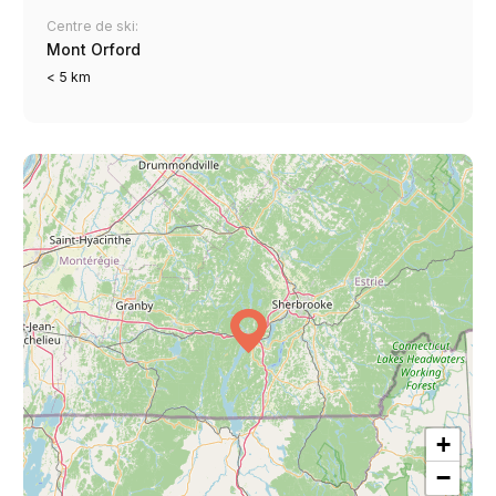
Centre de ski:
Mont Orford
< 5 km
+
−