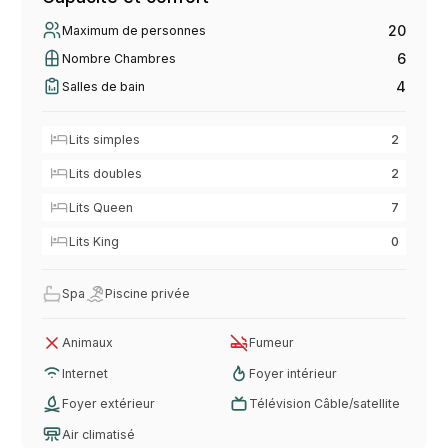
20
Maximum de personnes
6
Nombre Chambres
4
Salles de bain
Lits simples
2
Lits doubles
2
Lits Queen
7
Lits King
0
Spa
Piscine privée
Animaux
Fumeur
Internet
Foyer intérieur
Foyer extérieur
Télévision Câble/satellite
Air climatisé