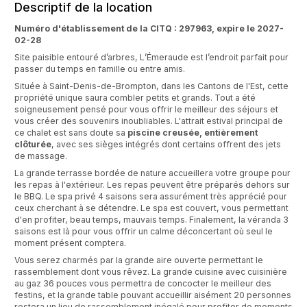
Descriptif de la location
Numéro d'établissement de la CITQ : 297963, expire le 2027-
02-28
Site paisible entouré d’arbres, L’Émeraude est l’endroit parfait pour
passer du temps en famille ou entre amis.
Située à Saint-Denis-de-Brompton, dans les Cantons de l'Est, cette
propriété unique saura combler petits et grands. Tout a été
soigneusement pensé pour vous offrir le meilleur des séjours et
vous créer des souvenirs inoubliables. L'attrait estival principal de
ce chalet est sans doute sa
piscine creusée, entièrement
clôturée
, avec ses sièges intégrés dont certains offrent des jets
de massage.
La grande terrasse bordée de nature accueillera votre groupe pour
les repas à l'extérieur. Les repas peuvent être préparés dehors sur
le BBQ. Le spa privé 4 saisons sera assurément très apprécié pour
ceux cherchant à se détendre. Le spa est couvert, vous permettant
d'en profiter, beau temps, mauvais temps. Finalement, la véranda 3
saisons est là pour vous offrir un calme déconcertant où seul le
moment présent comptera.
Vous serez charmés par la grande aire ouverte permettant le
rassemblement dont vous rêvez. La grande cuisine avec cuisinière
au gaz 36 pouces vous permettra de concocter le meilleur des
festins, et la grande table pouvant accueillir aisément 20 personnes
restera un lieu de rassemblement inégalé pour profiter de moments