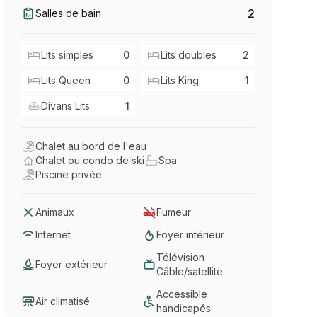
2
Salles de bain
Lits simples
0
Lits doubles
2
Lits Queen
0
Lits King
1
Divans Lits
1
Chalet au bord de l'eau
Chalet ou condo de ski
Spa
Piscine privée
Animaux
Fumeur
Internet
Foyer intérieur
Télévision
Foyer extérieur
Câble/satellite
Accessible
Air climatisé
handicapés