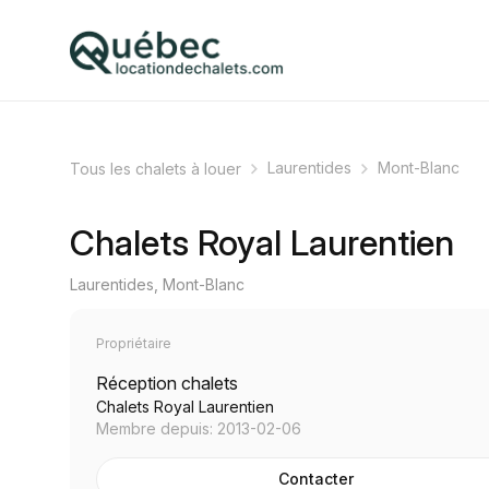
Laurentides
Mont-Blanc
Tous les chalets à louer
Chalets Royal Laurentien
Laurentides, Mont-Blanc
Propriétaire
Réception chalets
Chalets Royal Laurentien
Membre depuis: 2013-02-06
Contacter