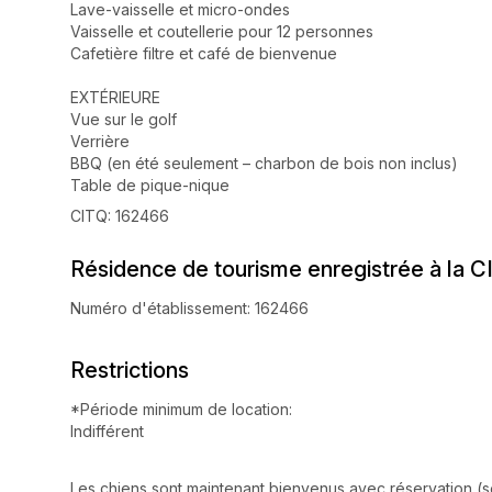
Lave-vaisselle et micro-ondes
Vaisselle et coutellerie pour 12 personnes
Cafetière filtre et café de bienvenue
EXTÉRIEURE
Vue sur le golf
Verrière
BBQ (en été seulement – charbon de bois non inclus)
Table de pique-nique
CITQ: 162466
Résidence de tourisme enregistrée à la C
Numéro d'établissement: 162466
Restrictions
*Période minimum de location:
Indifférent
Les chiens sont maintenant bienvenus avec réservation (se