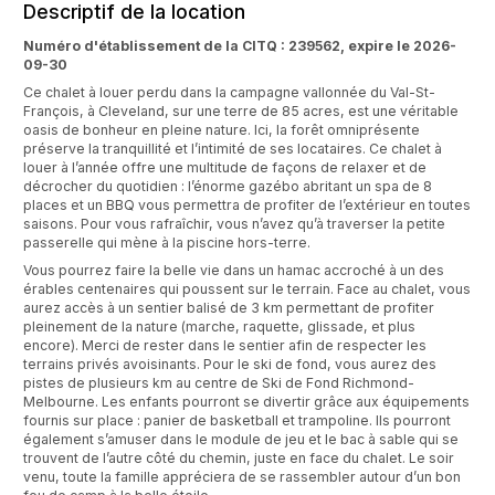
Descriptif de la location
Numéro d'établissement de la CITQ : 239562, expire le 2026-
09-30
Ce chalet à louer perdu dans la campagne vallonnée du Val-St-
François, à Cleveland, sur une terre de 85 acres, est une véritable
oasis de bonheur en pleine nature. Ici, la forêt omniprésente
préserve la tranquillité et l’intimité de ses locataires. Ce chalet à
louer à l’année offre une multitude de façons de relaxer et de
décrocher du quotidien : l’énorme gazébo abritant un spa de 8
places et un BBQ vous permettra de profiter de l’extérieur en toutes
saisons. Pour vous rafraîchir, vous n’avez qu’à traverser la petite
passerelle qui mène à la piscine hors-terre.
Vous pourrez faire la belle vie dans un hamac accroché à un des
érables centenaires qui poussent sur le terrain. Face au chalet, vous
aurez accès à un sentier balisé de 3 km permettant de profiter
pleinement de la nature (marche, raquette, glissade, et plus
encore). Merci de rester dans le sentier afin de respecter les
terrains privés avoisinants. Pour le ski de fond, vous aurez des
pistes de plusieurs km au centre de Ski de Fond Richmond-
Melbourne. Les enfants pourront se divertir grâce aux équipements
fournis sur place : panier de basketball et trampoline. Ils pourront
également s’amuser dans le module de jeu et le bac à sable qui se
trouvent de l’autre côté du chemin, juste en face du chalet. Le soir
venu, toute la famille appréciera de se rassembler autour d’un bon