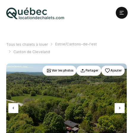
Estrie/Cantons-de-l'est
Tous les chalets à louer
Canton de Cleveland
Voir les photos
Partager
Ajouter