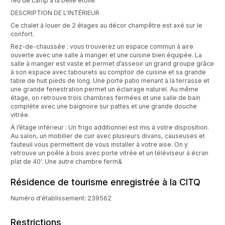
feu de camp à la belle étoile.
DESCRIPTION DE L'INTÉRIEUR
Ce chalet à louer de 2 étages au décor champêtre est axé sur le
confort.
Rez-de-chaussée : vous trouverez un espace commun à aire
ouverte avec une salle à manger et une cuisine bien équipée. La
salle à manger est vaste et permet d’asseoir un grand groupe grâce
à son espace avec tabourets au comptoir de cuisine et sa grande
table de huit pieds de long. Une porte patio menant à la terrasse et
une grande fenestration permet un éclairage naturel. Au même
étage, on retrouve trois chambres fermées et une salle de bain
complète avec une baignoire sur pattes et une grande douche
vitrée.
À l’étage inférieur : Un frigo additionnel est mis à votre disposition.
Au salon, un mobilier de cuir avec plusieurs divans, causeuses et
fauteuil vous permettent de vous installer à votre aise. On y
retrouve un poêle à bois avec porte vitrée et un téléviseur à écran
plat de 40'. Une autre chambre ferm&
Résidence de tourisme enregistrée à la CITQ
Numéro d'établissement: 239562
Restrictions