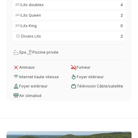
Lits doubles
4
Lits Queen
2
Lits King
0
Divans Lits
2
Spa
Piscine privée
Animaux
Fumeur
Internet haute vitesse
Foyer intérieur
Foyer extérieur
Télévision Câble/satellite
Air climatisé