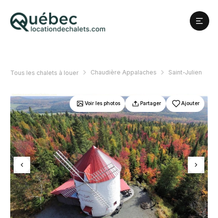
Chaudière Appalaches
Saint-Julien
Tous les chalets à louer
Voir les photos
Partager
Ajouter