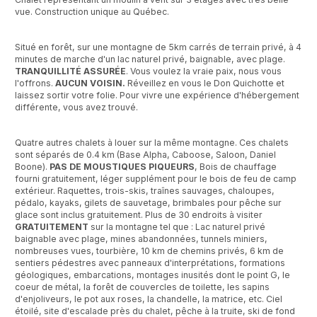
vue. Construction unique au Québec.
Situé en forêt, sur une montagne de 5km carrés de terrain privé, à 4
minutes de marche d'un lac naturel privé, baignable, avec plage.
TRANQUILLITÉ ASSURÉE
. Vous voulez la vraie paix, nous vous
l'offrons.
AUCUN VOISIN.
Réveillez en vous le Don Quichotte et
laissez sortir votre folie. Pour vivre une expérience d'hébergement
différente, vous avez trouvé.
Quatre autres chalets à louer sur la même montagne. Ces chalets
sont séparés de 0.4 km (Base Alpha, Caboose, Saloon, Daniel
Boone).
PAS DE MOUSTIQUES PIQUEURS
, Bois de chauffage
fourni gratuitement, léger supplément pour le bois de feu de camp
extérieur. Raquettes, trois-skis, traînes sauvages, chaloupes,
pédalo, kayaks, gilets de sauvetage, brimbales pour pêche sur
glace sont inclus gratuitement. Plus de 30 endroits à visiter
GRATUITEMENT
sur la montagne tel que : Lac naturel privé
baignable avec plage, mines abandonnées, tunnels miniers,
nombreuses vues, tourbière, 10 km de chemins privés, 6 km de
sentiers pédestres avec panneaux d'interprétations, formations
géologiques, embarcations, montages inusités dont le point G, le
coeur de métal, la forêt de couvercles de toilette, les sapins
d'enjoliveurs, le pot aux roses, la chandelle, la matrice, etc. Ciel
étoilé, site d'escalade près du chalet, pêche à la truite, ski de fond