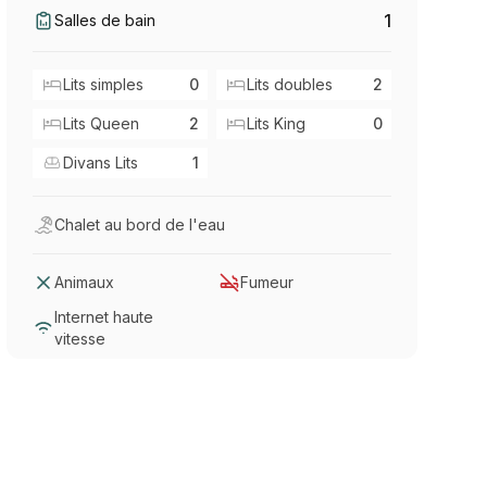
1
Salles de bain
Lits simples
0
Lits doubles
2
Lits Queen
2
Lits King
0
Divans Lits
1
Chalet au bord de l'eau
Animaux
Fumeur
Internet haute
vitesse