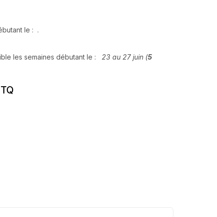
débutant le : .
nible les semaines débutant le :
23 au 27 juin (
5
ITQ