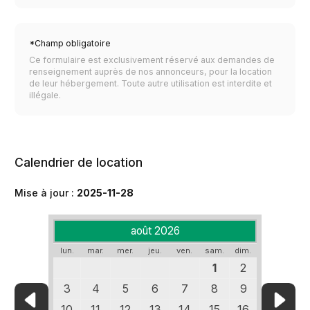
*Champ obligatoire
Ce formulaire est exclusivement réservé aux demandes de
renseignement auprès de nos annonceurs, pour la location
de leur hébergement. Toute autre utilisation est interdite et
illégale.
Calendrier de location
Mise à jour :
2025-11-28
août 2026
lun.
mar.
mer.
jeu.
ven.
sam.
dim.
1
2
3
4
5
6
7
8
9
10
11
12
13
14
15
16