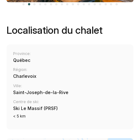
Localisation du chalet
Province:
Québec
Région:
Charlevoix
Ville:
Saint-Joseph-de-la-Rive
Centre de ski:
Ski Le Massif (PRSF)
< 5 km