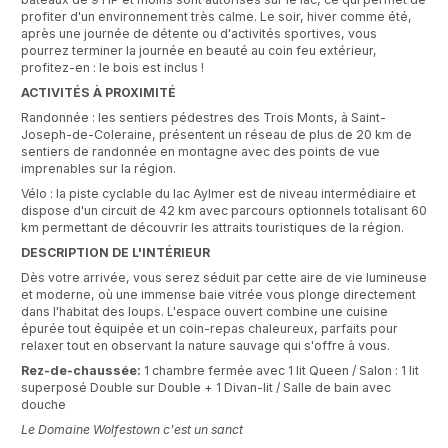
profiter d'un environnement très calme. Le soir, hiver comme été,
après une journée de détente ou d'activités sportives, vous
pourrez terminer la journée en beauté au coin feu extérieur,
profitez-en : le bois est inclus !
ACTIVITÉS À PROXIMITÉ
Randonnée : les sentiers pédestres des Trois Monts, à Saint-
Joseph-de-Coleraine, présentent un réseau de plus de 20 km de
sentiers de randonnée en montagne avec des points de vue
imprenables sur la région.
Vélo : la piste cyclable du lac Aylmer est de niveau intermédiaire et
dispose d'un circuit de 42 km avec parcours optionnels totalisant 60
km permettant de découvrir les attraits touristiques de la région.
DESCRIPTION DE L'INTÉRIEUR
Dès votre arrivée, vous serez séduit par cette aire de vie lumineuse
et moderne, où une immense baie vitrée vous plonge directement
dans l'habitat des loups. L'espace ouvert combine une cuisine
épurée tout équipée et un coin-repas chaleureux, parfaits pour
relaxer tout en observant la nature sauvage qui s'offre à vous.
Rez-de-chaussée:
1 chambre fermée avec 1 lit Queen / Salon : 1 lit
superposé Double sur Double + 1 Divan-lit / Salle de bain avec
douche
Le Domaine Wolfestown c'est un sanct