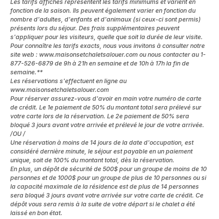
Les tarifs affichés représentent les tarifs minimums et varient en
fonction de la saison. Ils peuvent également varier en fonction du
nombre d'adultes, d'enfants et d'animaux (si ceux-ci sont permis)
présents lors du séjour. Des frais supplémentaires peuvent
s'appliquer pour les visiteurs, quelle que soit la durée de leur visite.
Pour connaître les tarifs exacts, nous vous invitons à consulter notre
site web : www.maisonsetchaletsalouer.com ou nous contacter au 1-
877-526-6879 de 9h à 21h en semaine et de 10h à 17h la fin de
semaine.**
Les réservations s'effectuent en ligne au
www.maisonsetchaletsalouer.com
Pour réserver assurez-vous d'avoir en main votre numéro de carte
de crédit. Le 1e paiement de 50% du montant total sera prélevé sur
votre carte lors de la réservation. Le 2e paiement de 50% sera
bloqué 3 jours avant votre arrivée et prélevé le jour de votre arrivée.
/OU /
Une réservation à moins de 14 jours de la date d'occupation, est
considéré dernière minute, le séjour est payable en un paiement
unique, soit de 100% du montant total, dès la réservation.
En plus, un dépôt de sécurité de 500$ pour un groupe de moins de 10
personnes et de 1000$ pour un groupe de plus de 10 personnes ou si
la capacité maximale de la résidence est de plus de 14 personnes
sera bloqué 3 jours avant votre arrivée sur votre carte de crédit. Ce
dépôt vous sera remis à la suite de votre départ si le chalet a été
laissé en bon état.