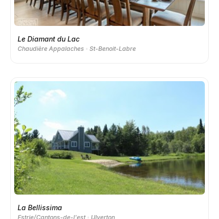
Le Diamant du Lac
Chaudière Appalaches
St-Benoit-Labre
La Bellissima
Estrie/Cantons-de-l'est
Ulverton