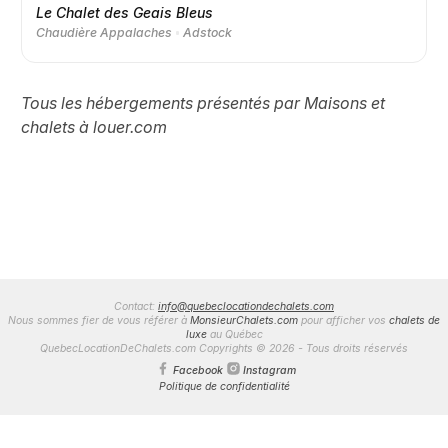
Le Chalet des Geais Bleus
Chaudière Appalaches
Adstock
Tous les hébergements présentés par Maisons et
chalets à louer.com
Contact:
info@quebeclocationdechalets.com
Nous sommes fier de vous référer à
MonsieurChalets.com
pour afficher vos
chalets de
luxe
au Québec
QuebecLocationDeChalets.com Copyrights © 2026 - Tous droits réservés
Facebook
Instagram
Politique de confidentialité