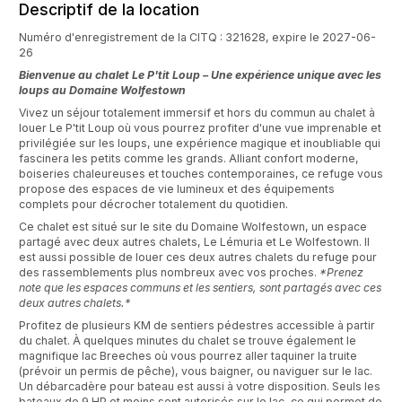
Descriptif de la location
Numéro d'enregistrement de la CITQ : 321628, expire le 2027-06-
26
Bienvenue au chalet Le P'tit Loup – Une expérience unique avec les
loups au Domaine Wolfestown
Vivez un séjour totalement immersif et hors du commun au chalet à
louer Le P'tit Loup où vous pourrez profiter d'une vue imprenable et
privilégiée sur les loups, une expérience magique et inoubliable qui
fascinera les petits comme les grands. Alliant confort moderne,
boiseries chaleureuses et touches contemporaines, ce refuge vous
propose des espaces de vie lumineux et des équipements
complets pour décrocher totalement du quotidien.
Ce chalet est situé sur le site du Domaine Wolfestown, un espace
partagé avec deux autres chalets,
Le Lémuria
et
Le Wolfestown
. Il
est aussi possible de louer ces deux autres chalets du refuge pour
des rassemblements plus nombreux avec vos proches.
*Prenez
note que les espaces communs et les sentiers, sont partagés avec ces
deux autres chalets.*
Profitez de plusieurs KM de sentiers pédestres accessible à partir
du chalet. À quelques minutes du chalet se trouve également le
magnifique lac Breeches où vous pourrez aller taquiner la truite
(prévoir un permis de pêche), vous baigner, ou naviguer sur le lac.
Un débarcadère pour bateau est aussi à votre disposition. Seuls les
bateaux de 9 HP et moins sont autorisés sur le lac, ce qui permet de