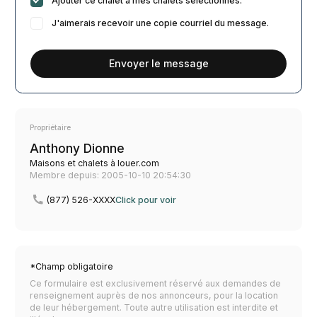
Ajouter ce chalet à mes chalets sélectionnés.
J'aimerais recevoir une copie courriel du message.
Envoyer le message
Propriétaire
Anthony Dionne
Maisons et chalets à louer.com
Membre depuis: 2005-10-10 20:54:30
(877) 526-XXXX
Click pour voir
*Champ obligatoire
Ce formulaire est exclusivement réservé aux demandes de
renseignement auprès de nos annonceurs, pour la location
de leur hébergement. Toute autre utilisation est interdite et