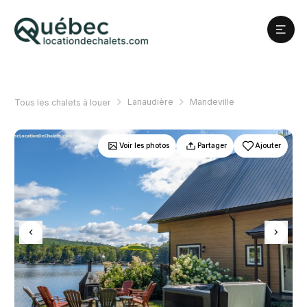
Lanaudière
Mandeville
Tous les chalets à louer
Voir les photos
Partager
Ajouter