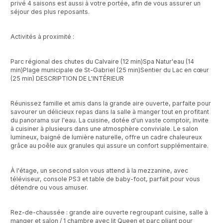
privé 4 saisons est aussi à votre portée, afin de vous assurer un
séjour des plus reposants.
Activités à proximité :
Parc régional des chutes du Calvaire (12 min)Spa Natur'eau (14
min)Plage municipale de St-Gabriel (25 min)Sentier du Lac en cœur
(25 min) DESCRIPTION DE L'INTÉRIEUR
Réunissez famille et amis dans la grande aire ouverte, parfaite pour
savourer un délicieux repas dans la salle à manger tout en profitant
du panorama sur l'eau. La cuisine, dotée d'un vaste comptoir, invite
à cuisiner à plusieurs dans une atmosphère conviviale. Le salon
lumineux, baigné de lumière naturelle, offre un cadre chaleureux
grâce au poêle aux granules qui assure un confort supplémentaire.
À l'étage, un second salon vous attend à la mezzanine, avec
téléviseur, console PS3 et table de baby-foot, parfait pour vous
détendre ou vous amuser.
Rez-de-chaussée : grande aire ouverte regroupant cuisine, salle à
manger et salon / 1 chambre avec lit Queen et parc pliant pour