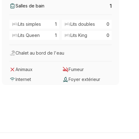
1
Salles de bain
Lits simples
1
Lits doubles
0
Lits Queen
1
Lits King
0
Chalet au bord de l'eau
Animaux
Fumeur
Internet
Foyer extérieur