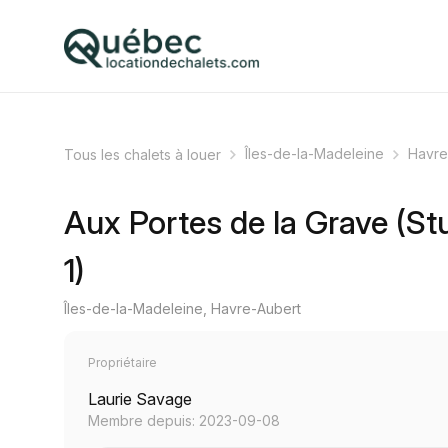
Îles-de-la-Madeleine
Havre
Tous les chalets à louer
Aux Portes de la Grave (St
1)
Îles-de-la-Madeleine, Havre-Aubert
Propriétaire
Laurie Savage
Membre depuis: 2023-09-08