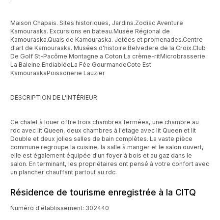
Maison Chapais. Sites historiques, Jardins.Zodiac Aventure
Kamouraska. Excursions en bateau.Musée Régional de
Kamouraska.Quais de Kamouraska. Jetées et promenades.Centre
d'art de Kamouraska. Musées d'histoire.Belvedere de la Croix.Club
De Golf St-Pacôme.Montagne a Coton.La crème-ritMicrobrasserie
La Baleine EndiabléeLa Fée GourmandeCote Est
KamouraskaPoissonerie Lauzier
DESCRIPTION DE L'INTÉRIEUR
Ce chalet à louer offre trois chambres fermées, une chambre au
rdc avec lit Queen, deux chambres à l'étage avec lit Queen et lit
Double et deux jolies salles de bain complètes. La vaste pièce
commune regroupe la cuisine, la salle à manger et le salon ouvert,
elle est également équipée d'un foyer à bois et au gaz dans le
salon. En terminant, les propriétaires ont pensé à votre confort avec
un plancher chauffant partout au rdc.
Résidence de tourisme enregistrée à la CITQ
Numéro d'établissement: 302440