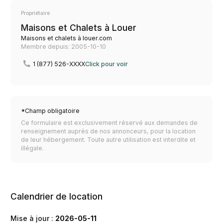
Propriétaire
Maisons et Chalets à Louer
Maisons et chalets à louer.com
Membre depuis: 2005-10-10
1 (877) 526-XXXX
Click pour voir
*Champ obligatoire
Ce formulaire est exclusivement réservé aux demandes de
renseignement auprès de nos annonceurs, pour la location
de leur hébergement. Toute autre utilisation est interdite et
illégale.
Calendrier de location
Mise à jour :
2026-05-11