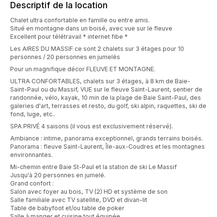
Descriptif de la location
Chalet ultra confortable en famille ou entre amis.
Situé en montagne dans un boisé, avec vue sur le fleuve
Excellent pour télétravail * internet fibe *
Les AIRES DU MASSIF ce sont 2 chalets sur 3 étages pour 10
personnes / 20 personnes en jumelés
Pour un magnifique décor FLEUVE ET MONTAGNE.
ULTRA CONFORTABLES, chalets sur 3 étages, à 8 km de Baie-
Saint-Paul ou du Massif, VUE sur le fleuve Saint-Laurent, sentier de
randonnée, vélo, kayak, 10 min de la plage de Baie Saint-Paul, des
galeries d'art, terrasses et resto, du golf, ski alpin, raquettes, ski de
fond, luge, etc..
SPA PRIVÉ 4 saisons (il vous est exclusivement réservé).
Ambiance : intime, panorama exceptionnel, grands terrains boisés.
Panorama : fleuve Saint-Laurent, Île-aux-Coudres et les montagnes
environnantes.
Mi-chemin entre Baie St-Paul et la station de ski Le Massif
Jusqu'à 20 personnes en jumelé.
Grand confort :
Salon avec foyer au bois, TV (2) HD et système de son
Salle familiale avec TV satellite, DVD et divan-lit
Table de babyfoot et/ou table de poker
Salle à manger et cuisine tout équipée