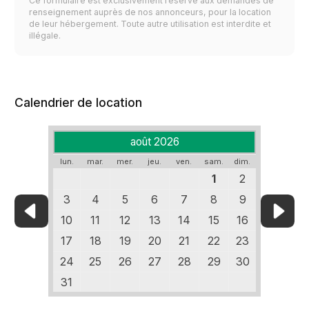
Ce formulaire est exclusivement réservé aux demandes de
renseignement auprès de nos annonceurs, pour la location
de leur hébergement. Toute autre utilisation est interdite et
illégale.
Calendrier de location
août 2026
lun.
mar.
mer.
jeu.
ven.
sam.
dim.
1
2
3
4
5
6
7
8
9
10
11
12
13
14
15
16
17
18
19
20
21
22
23
24
25
26
27
28
29
30
31