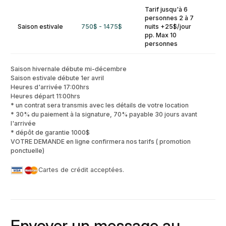
Tarif jusqu'à 6
personnes 2 à 7
Saison estivale
750$ - 1475$
nuits +25$/jour
pp. Max 10
personnes
Saison hivernale débute mi-décembre
Saison estivale débute 1er avril
Heures d'arrivée 17:00hrs
Heures départ 11:00hrs
* un contrat sera transmis avec les détails de votre location
* 30% du paiement à la signature, 70% payable 30 jours avant
l'arrivée
* dépôt de garantie 1000$
VOTRE DEMANDE en ligne confirmera nos tarifs ( promotion
ponctuelle)
Cartes de crédit acceptées.
Envoyer un message au