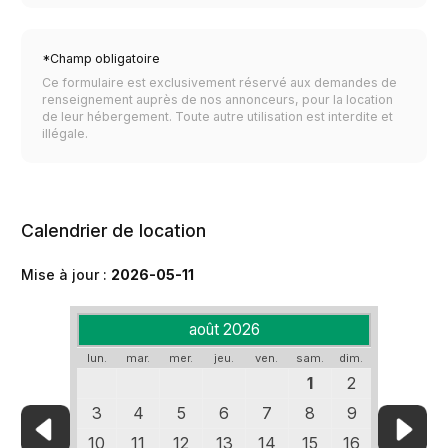
*Champ obligatoire
Ce formulaire est exclusivement réservé aux demandes de
renseignement auprès de nos annonceurs, pour la location
de leur hébergement. Toute autre utilisation est interdite et
illégale.
Calendrier de location
Mise à jour :
2026-05-11
août 2026
lun.
mar.
mer.
jeu.
ven.
sam.
dim.
1
2
3
4
5
6
7
8
9
10
11
12
13
14
15
16