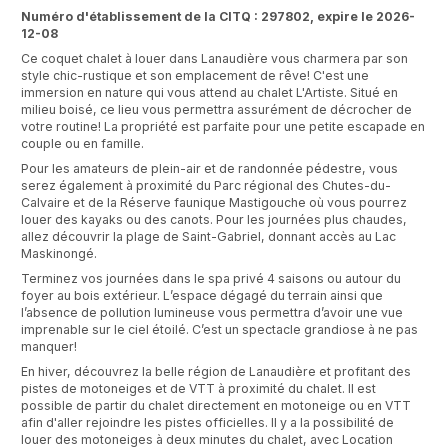
Numéro d'établissement de la CITQ : 297802, expire le 2026-
12-08
Ce coquet chalet à louer dans Lanaudière vous charmera par son
style chic-rustique et son emplacement de rêve! C'est une
immersion en nature qui vous attend au chalet L'Artiste. Situé en
milieu boisé, ce lieu vous permettra assurément de décrocher de
votre routine! La propriété est parfaite pour une petite escapade en
couple ou en famille.
Pour les amateurs de plein-air et de randonnée pédestre, vous
serez également à proximité du Parc régional des Chutes-du-
Calvaire et de la Réserve faunique Mastigouche où vous pourrez
louer des kayaks ou des canots. Pour les journées plus chaudes,
allez découvrir la plage de Saint-Gabriel, donnant accès au Lac
Maskinongé.
Terminez vos journées dans le spa privé 4 saisons ou autour du
foyer au bois extérieur. L’espace dégagé du terrain ainsi que
l’absence de pollution lumineuse vous permettra d’avoir une vue
imprenable sur le ciel étoilé. C’est un spectacle grandiose à ne pas
manquer!
En hiver, découvrez la belle région de Lanaudière et profitant des
pistes de motoneiges et de VTT à proximité du chalet. Il est
possible de partir du chalet directement en motoneige ou en VTT
afin d'aller rejoindre les pistes officielles. Il y a la possibilité de
louer des motoneiges à deux minutes du chalet, avec Location