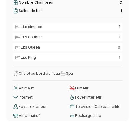
2
Nombre Chambres
1
Salles de bain
Lits simples
1
Lits doubles
1
Lits Queen
0
Lits King
1
Chalet au bord de l'eau
Spa
Animaux
Fumeur
Internet
Foyer intérieur
Foyer extérieur
Télévision Câble/satellite
Air climatisé
Recharge auto