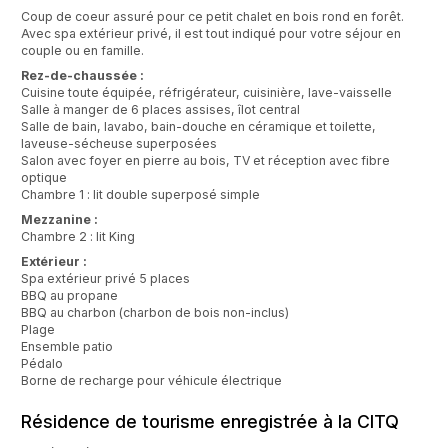
Coup de coeur assuré pour ce petit chalet en bois rond en forêt.
Avec spa extérieur privé, il est tout indiqué pour votre séjour en
couple ou en famille.
Rez-de-chaussée :
Cuisine toute équipée, réfrigérateur, cuisinière, lave-vaisselle
Salle à manger de 6 places assises, îlot central
Salle de bain, lavabo, bain-douche en céramique et toilette,
laveuse-sécheuse superposées
Salon avec foyer en pierre au bois, TV et réception avec fibre
optique
Chambre 1 : lit double superposé simple
Mezzanine :
Chambre 2 : lit King
Extérieur :
Spa extérieur privé 5 places
BBQ au propane
BBQ au charbon (charbon de bois non-inclus)
Plage
Ensemble patio
Pédalo
Borne de recharge pour véhicule électrique
Résidence de tourisme enregistrée à la CITQ