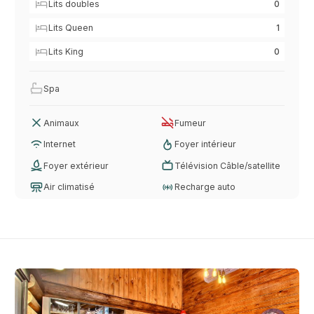
Lits doubles
0
Lits Queen
1
Lits King
0
Spa
Animaux
Fumeur
Internet
Foyer intérieur
Foyer extérieur
Télévision Câble/satellite
Air climatisé
Recharge auto