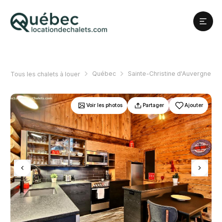
Québec
Sainte-Christine d'Auvergne
Tous les chalets à louer
Voir les photos
Partager
Ajouter