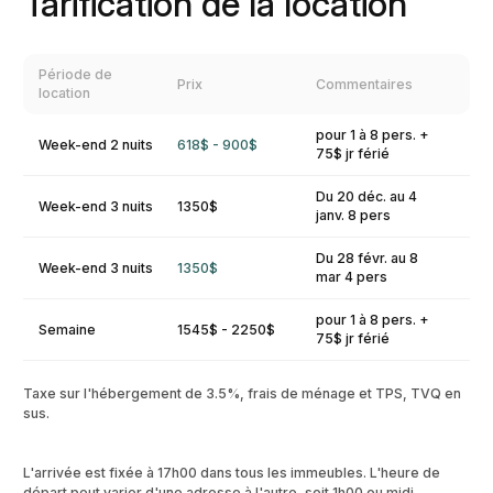
Tarification de la location
Période de
Prix
Commentaires
location
pour 1 à 8 pers. +
Week-end 2 nuits
618$ - 900$
75$ jr férié
Du 20 déc. au 4
Week-end 3 nuits
1350$
janv. 8 pers
Du 28 févr. au 8
Week-end 3 nuits
1350$
mar 4 pers
pour 1 à 8 pers. +
Semaine
1545$ - 2250$
75$ jr férié
Taxe sur l'hébergement de 3.5%, frais de ménage et TPS, TVQ en
sus.
L'arrivée est fixée à 17h00 dans tous les immeubles. L'heure de
départ peut varier d'une adresse à l'autre, soit 1h00 ou midi.