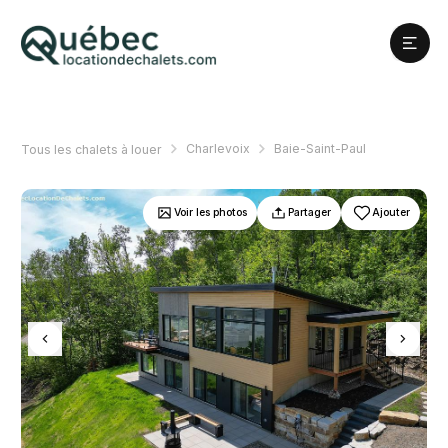
Charlevoix
Baie-Saint-Paul
Tous les chalets à louer
Voir les photos
Partager
Ajouter