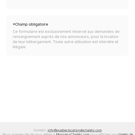
*Champ obligatoire
Ce formulaire est exclusivement réservé aux demandes de
renseignement auprès de nos annonceurs, pour la location
de leur hébergement. Toute autre utilisation est interdite et
illégale.
Contact:
info@quebeclocationdechalets.com
Nous sommes fier de vous référer à
MonsieurChalets.com
pour afficher vos
chalets de