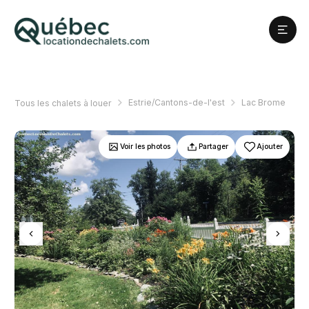
Estrie/Cantons-de-l'est
Lac Brome
Tous les chalets à louer
Voir les photos
Partager
Ajouter