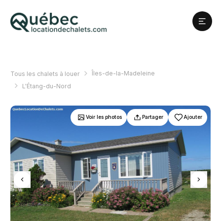
Îles-de-la-Madeleine
Tous les chalets à louer
L'Étang-du-Nord
Voir les photos
Partager
Ajouter