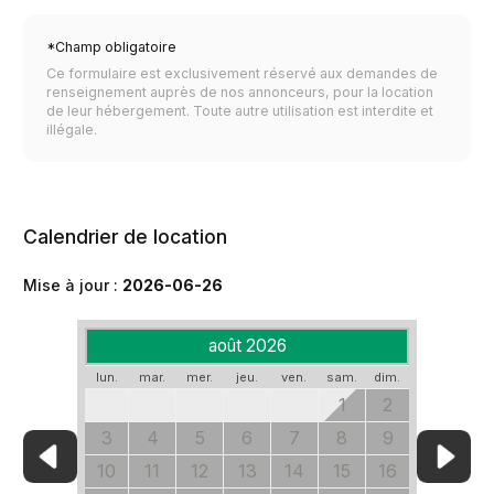
*Champ obligatoire
Ce formulaire est exclusivement réservé aux demandes de
renseignement auprès de nos annonceurs, pour la location
de leur hébergement. Toute autre utilisation est interdite et
illégale.
Calendrier de location
Mise à jour :
2026-06-26
août 2026
lun.
mar.
mer.
jeu.
ven.
sam.
dim.
1
2
3
4
5
6
7
8
9
10
11
12
13
14
15
16