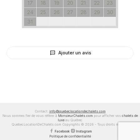
17
18
19
20
21
22
23
24
25
26
27
28
29
30
31
Ajouter un avis
Contact:
info@quebeclocationdechalets.com
Nous sommes fier de vous référer à
MonsieurChalets.com
pour afficher vos
chalets de
luxe
au Québec
QuebecLocationDeChalets.com Copyrights © 2026 - Tous droits réservés
Facebook
Instagram
Politique de confidentialité