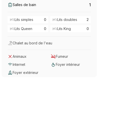
1
Salles de bain
Lits simples
0
Lits doubles
2
Lits Queen
0
Lits King
0
Chalet au bord de l'eau
Animaux
Fumeur
Internet
Foyer intérieur
Foyer extérieur