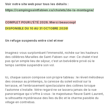
Voir notre site web pour tous les détails :
https://campingsaintfabien.ca/chalets/de-la-montagne/
COMPLET POUR L'ÉTÉ 2026. Merci beaucoup!
DISPONIBLE DU 10 AU 31 OCTOBRE 2026!
Un refuge suspendu entre ciel et mer
Imaginez-vous surplombant l'immensité, nichée sur les hauteurs
des célèbres Murailles de Saint-Fabien-sur-mer. Ce chalet n'est
pas qu'un simple lieu de séjour, c'est un belvédère privé où le
temps semble suspendre son vol.
Ici, chaque saison compose son propre tableau : le réveil mélodieux
des oiseaux au printemps, la caresse du soleil estival sur la
terrasse, et l'embrasement spectaculaire des collines lorsque
l'automne s'installe. Votre regard ne se lassera jamais de la vue
panoramique qui s'offre à vous : le majestueux fleuve Saint-Laurent,
la silhouette mystérieuse des îles du Bic et le charme paisible du
village en contrebas.