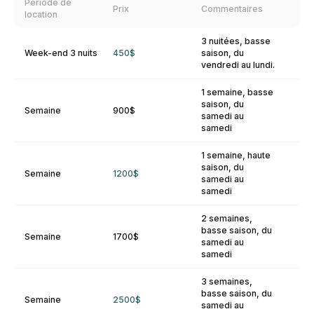
Période de
Prix
Commentaires
location
3 nuitées, basse
Week-end 3 nuits
450$
saison, du
vendredi au lundi.
1 semaine, basse
saison, du
Semaine
900$
samedi au
samedi
1 semaine, haute
saison, du
Semaine
1200$
samedi au
samedi
2 semaines,
basse saison, du
Semaine
1700$
samedi au
samedi
3 semaines,
basse saison, du
Semaine
2500$
samedi au