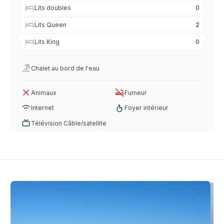
Lits doubles
0
Lits Queen
2
Lits King
0
Chalet au bord de l'eau
Animaux
Fumeur
Internet
Foyer intérieur
Télévision Câble/satellite