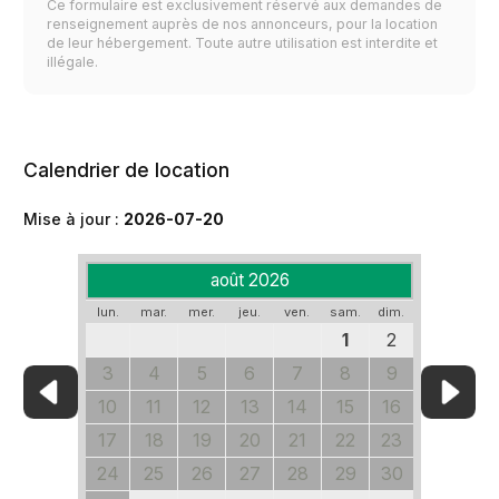
Ce formulaire est exclusivement réservé aux demandes de
renseignement auprès de nos annonceurs, pour la location
de leur hébergement. Toute autre utilisation est interdite et
illégale.
Calendrier de location
Mise à jour :
2026-07-20
août 2026
lun.
mar.
mer.
jeu.
ven.
sam.
dim.
1
2
3
4
5
6
7
8
9
10
11
12
13
14
15
16
17
18
19
20
21
22
23
24
25
26
27
28
29
30