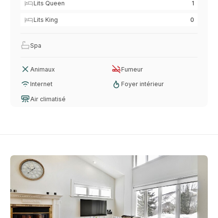
Lits Queen
1
Lits King
0
Spa
Animaux
Fumeur
Internet
Foyer intérieur
Air climatisé