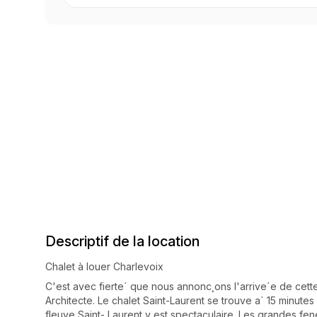
Descriptif de la location
Chalet à louer Charlevoix
C'est avec fierte´ que nous annonc¸ons l'arrive´e de cet
Architecte. Le chalet Saint-Laurent se trouve a` 15 minute
fleuve Saint- Laurent y est spectaculaire. Les grandes fe