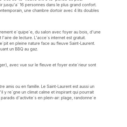
ir jusqu'a` 16 personnes dans le plus grand confort.
ntemporain, une chambre dortoir avec 4 lits doubles
e`rement e´quipe´e, du salon avec foyer au bois, d'une
'aire de lecture. L'acce`s internet est gratuit.
pit en pleine nature face au fleuve Saint-Laurent.
cluant un BBQ au gaz.
ger), avec vue sur le fleuve et foyer exte´rieur sont
 amis ou en famille. Le Saint-Laurent est aussi un
il y re`gne un climat calme et inspirant qui pourrait
 paradis d'activite´s en plein-air: plage, randonne´e