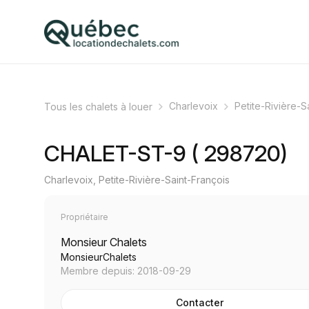
Charlevoix
Petite-Rivière-S
Tous les chalets à louer
CHALET-ST-9 ( 298720)
Charlevoix, Petite-Rivière-Saint-François
Propriétaire
Monsieur Chalets
MonsieurChalets
Membre depuis: 2018-09-29
Contacter