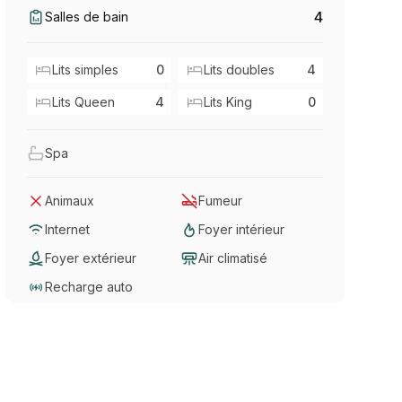
4
Salles de bain
Lits simples
0
Lits doubles
4
Lits Queen
4
Lits King
0
Spa
Animaux
Fumeur
Internet
Foyer intérieur
Foyer extérieur
Air climatisé
Recharge auto