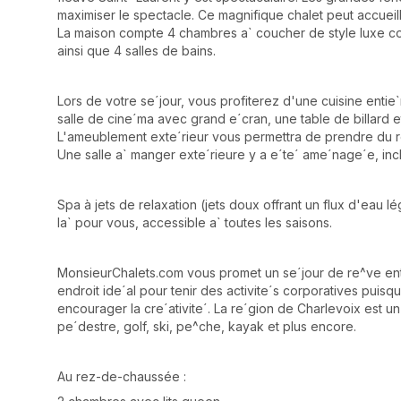
maximiser le spectacle. Ce magnifique chalet peut accueill
La maison compte 4 chambres a` coucher de style luxe co
ainsi que 4 salles de bains.
Lors de votre se´jour, vous profiterez d'une cuisine enti
salle de cine´ma avec grand e´cran, une table de billard et l
L'ameublement exte´rieur vous permettra de prendre du re´
Une salle a` manger exte´rieure y a e´te´ ame´nage´e, in
Spa à jets de relaxation (jets doux offrant un flux d'eau lé
la` pour vous, accessible a` toutes les saisons.
MonsieurChalets.com vous promet un se´jour de re^ve entre
endroit ide´al pour tenir des activite´s corporatives puisqu'
encourager la cre´ativite´. La re´gion de Charlevoix est un
pe´destre, golf, ski, pe^che, kayak et plus encore.
Au rez-de-chaussée :