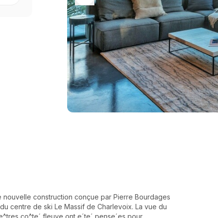
te nouvelle construction conçue par Pierre Bourdages
s du centre de ski Le Massif de Charlevoix. La vue du
ne^tres co^te´ fleuve ont e´te´ pense´es pour