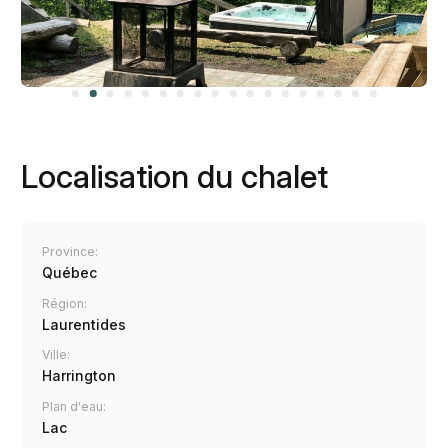
Localisation du chalet
Province:
Québec
Région:
Laurentides
Ville:
Harrington
Plan d'eau:
Lac