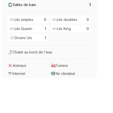
1
Salles de bain
Lits simples
0
Lits doubles
0
Lits Queen
1
Lits King
0
Divans Lits
1
Chalet au bord de l'eau
Animaux
Fumeur
Internet
Air climatisé