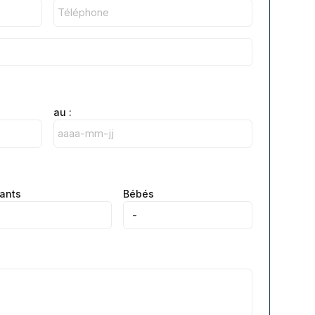
au :
ants
Bébés