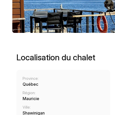
Localisation du chalet
Province:
Québec
Région:
Mauricie
Ville:
Shawinigan