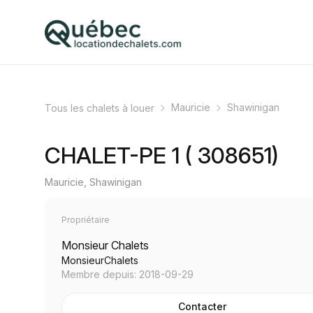
Mauricie
Shawinigan
Tous les chalets à louer
CHALET-PE 1 ( 308651)
Mauricie, Shawinigan
Propriétaire
Monsieur Chalets
MonsieurChalets
Membre depuis: 2018-09-29
Contacter