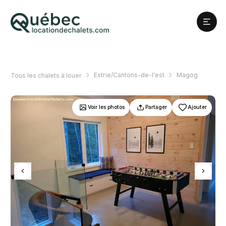
Estrie/Cantons-de-l'est
Magog
Tous les chalets à louer
Voir les photos
Partager
Ajouter