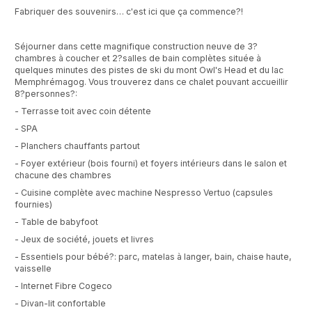
Fabriquer des souvenirs… c'est ici que ça commence?!
Séjourner dans cette magnifique construction neuve de 3?
chambres à coucher et 2?salles de bain complètes située à
quelques minutes des pistes de ski du mont Owl's Head et du lac
Memphrémagog. Vous trouverez dans ce chalet pouvant accueillir
8?personnes?:
- Terrasse toit avec coin détente
- SPA
- Planchers chauffants partout
- Foyer extérieur (bois fourni) et foyers intérieurs dans le salon et
chacune des chambres
- Cuisine complète avec machine Nespresso Vertuo (capsules
fournies)
- Table de babyfoot
- Jeux de société, jouets et livres
- Essentiels pour bébé?: parc, matelas à langer, bain, chaise haute,
vaisselle
- Internet Fibre Cogeco
- Divan-lit confortable