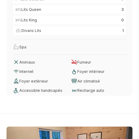
Lits Queen
3
Lits King
0
Divans Lits
1
Spa
Animaux
Fumeur
Internet
Foyer intérieur
Foyer extérieur
Air climatisé
Accessible handicapés
Recharge auto