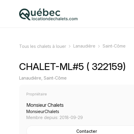
Lanaudière
Saint-Côme
Tous les chalets à louer
CHALET-ML#5 ( 322159)
Lanaudière, Saint-Côme
Propriétaire
Monsieur Chalets
MonsieurChalets
Membre depuis: 2018-09-29
Contacter