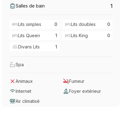
1
Salles de bain
Lits simples
0
Lits doubles
0
Lits Queen
1
Lits King
0
Divans Lits
1
Spa
Animaux
Fumeur
Internet
Foyer extérieur
Air climatisé