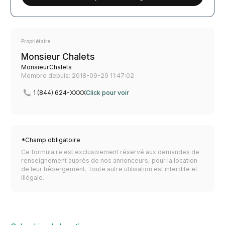
Propriétaire
Monsieur Chalets
MonsieurChalets
Membre depuis: 2018-09-29 11:47:02
1 (844) 624-XXXX
Click pour voir
*Champ obligatoire
Ce formulaire est exclusivement réservé aux demandes de
renseignement auprès de nos annonceurs, pour la location
de leur hébergement. Toute autre utilisation est interdite et
illégale.