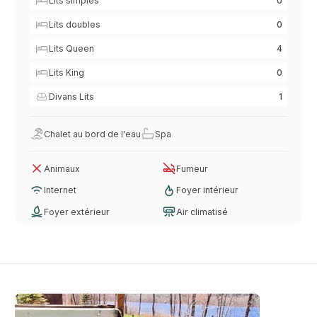
Lits simples
0
Lits doubles
0
Lits Queen
4
Lits King
0
Divans Lits
1
Chalet au bord de l'eau
Spa
Animaux
Fumeur
Internet
Foyer intérieur
Foyer extérieur
Air climatisé