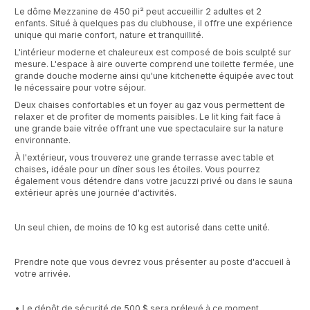
Le dôme Mezzanine de 450 pi² peut accueillir 2 adultes et 2
enfants. Situé à quelques pas du clubhouse, il offre une expérience
unique qui marie confort, nature et tranquillité.
L'intérieur moderne et chaleureux est composé de bois sculpté sur
mesure. L'espace à aire ouverte comprend une toilette fermée, une
grande douche moderne ainsi qu'une kitchenette équipée avec tout
le nécessaire pour votre séjour.
Deux chaises confortables et un foyer au gaz vous permettent de
relaxer et de profiter de moments paisibles. Le lit king fait face à
une grande baie vitrée offrant une vue spectaculaire sur la nature
environnante.
À l'extérieur, vous trouverez une grande terrasse avec table et
chaises, idéale pour un dîner sous les étoiles. Vous pourrez
également vous détendre dans votre jacuzzi privé ou dans le sauna
extérieur après une journée d'activités.
Un seul chien, de moins de 10 kg est autorisé dans cette unité.
Prendre note que vous devrez vous présenter au poste d'accueil à
votre arrivée.
• Le dépôt de sécurité de 500 $ sera prélevé à ce moment.