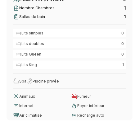
1
Nombre Chambres
1
Salles de bain
Lits simples
0
Lits doubles
0
Lits Queen
0
Lits King
1
Spa
Piscine privée
Animaux
Fumeur
Internet
Foyer intérieur
Air climatisé
Recharge auto