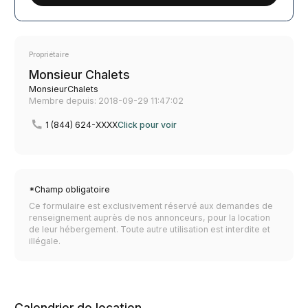
Propriétaire
Monsieur Chalets
MonsieurChalets
Membre depuis: 2018-09-29 11:47:02
1 (844) 624-XXXX
Click pour voir
*Champ obligatoire
Ce formulaire est exclusivement réservé aux demandes de
renseignement auprès de nos annonceurs, pour la location
de leur hébergement. Toute autre utilisation est interdite et
illégale.
Calendrier de location