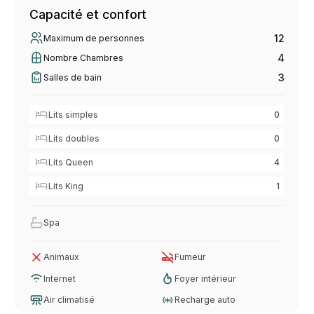
Capacité et confort
12
Maximum de personnes
4
Nombre Chambres
3
Salles de bain
Lits simples
0
Lits doubles
0
Lits Queen
4
Lits King
1
Spa
Animaux
Fumeur
Internet
Foyer intérieur
Air climatisé
Recharge auto