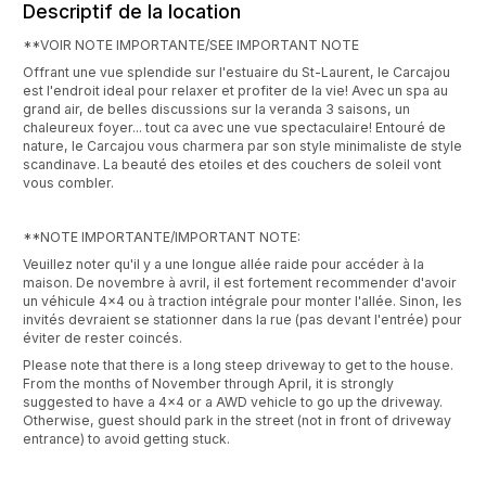
Descriptif de la location
**VOIR NOTE IMPORTANTE/SEE IMPORTANT NOTE
Offrant une vue splendide sur l'estuaire du St-Laurent, le Carcajou
est l'endroit ideal pour relaxer et profiter de la vie! Avec un spa au
grand air, de belles discussions sur la veranda 3 saisons, un
chaleureux foyer... tout ca avec une vue spectaculaire! Entouré de
nature, le Carcajou vous charmera par son style minimaliste de style
scandinave. La beauté des etoiles et des couchers de soleil vont
vous combler.
**NOTE IMPORTANTE/IMPORTANT NOTE:
Veuillez noter qu'il y a une longue allée raide pour accéder à la
maison. De novembre à avril, il est fortement recommender d'avoir
un véhicule 4x4 ou à traction intégrale pour monter l'allée. Sinon, les
invités devraient se stationner dans la rue (pas devant l'entrée) pour
éviter de rester coincés.
Please note that there is a long steep driveway to get to the house.
From the months of November through April, it is strongly
suggested to have a 4x4 or a AWD vehicle to go up the driveway.
Otherwise, guest should park in the street (not in front of driveway
entrance) to avoid getting stuck.