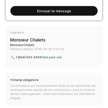
Envoyer le message
Propriétaire
Monsieur Chalets
MonsieurChalets
Membre depuis: 2018-09-29 11:47:02
1 (844) 624-XXXX
Click pour voir
*Champ obligatoire
Ce formulaire est exclusivement réservé aux demandes de
renseignement auprès de nos annonceurs, pour la location
de leur hébergement. Toute autre utilisation est interdite et
illégale.