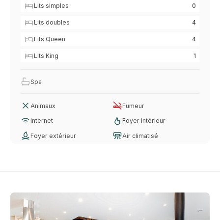
Lits simples
0
Lits doubles
4
Lits Queen
4
Lits King
1
Spa
Animaux
Fumeur
Internet
Foyer intérieur
Foyer extérieur
Air climatisé