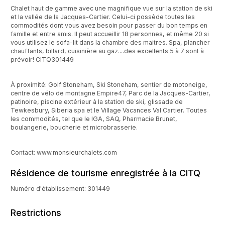
Chalet haut de gamme avec une magnifique vue sur la station de ski
et la vallée de la Jacques-Cartier. Celui-ci possède toutes les
commodités dont vous avez besoin pour passer du bon temps en
famille et entre amis. Il peut accueillir 18 personnes, et même 20 si
vous utilisez le sofa-lit dans la chambre des maitres. Spa, plancher
chauffants, billard, cuisinière au gaz....des excellents 5 à 7 sont à
prévoir! CITQ301449
À proximité: Golf Stoneham, Ski Stoneham, sentier de motoneige,
centre de vélo de montagne Empire47, Parc de la Jacques-Cartier,
patinoire, piscine extérieur à la station de ski, glissade de
Tewkesbury, Siberia spa et le Village Vacances Val Cartier. Toutes
les commodités, tel que le IGA, SAQ, Pharmacie Brunet,
boulangerie, boucherie et microbrasserie.
Contact: www.monsieurchalets.com
Résidence de tourisme enregistrée à la CITQ
Numéro d'établissement: 301449
Restrictions