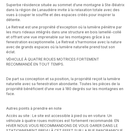
Superbe résidence située au sommet d'une montagne à Ste-Béatrix
dans la région de Lanaudière invite à la relaxation totale avec des
vues à couper le souffle et des espaces créés pour inspirer la
détente.
Le Retreat est une propriété d'exception où la lumière pénètre par
les murs rideaux intégrés dans une structure en bois lamellé-collé
et offrant une vue imprenable sur les montagnes grâce à sa
fenestration exceptionnelle. Le Retreat s'harmonise avec la nature
avec de grands espaces où la lumière naturelle prend tout son
éclat.
VÉHICULE À QUATRE ROUES MOTRICES FORTEMENT
RECOMMANDÉ EN TOUT TEMPS.
De part sa conception et sa position, la propriété reçoit la lumière
naturelle avec sa fenestration abondante. Toutes les pièces de la
propriété bénéficient d'une vue à 180 degrés sur les montagnes en
face.
Autres points à prendre en note
Accès au site : Le site est accessible à pied ou en voiture. Un
véhicule à quatre roues motrices est fortement recommandé. EN
HIVER NOUS VOUS RECOMMANDONS DE VOUS GARER DANS LE
STATIONNEMENT PREVU À CET EFFET SUR LA RUE PANORAMIQUE