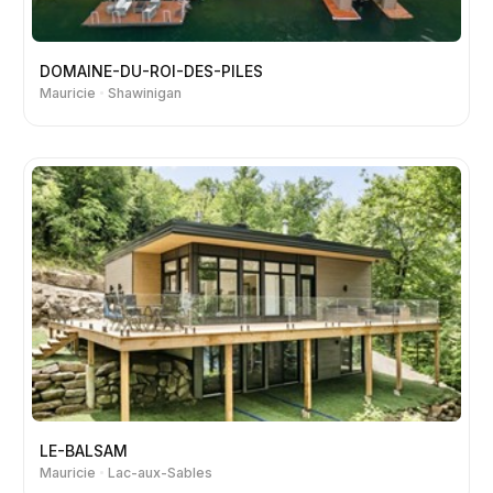
DOMAINE-DU-ROI-DES-PILES
Mauricie
Shawinigan
LE-BALSAM
Mauricie
Lac-aux-Sables