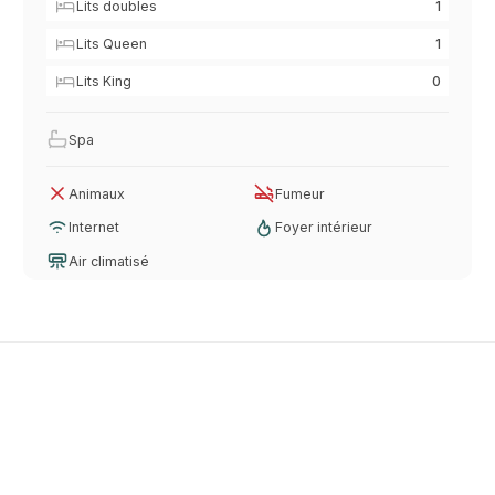
Lits doubles
1
Lits Queen
1
Lits King
0
Spa
Animaux
Fumeur
Internet
Foyer intérieur
Air climatisé