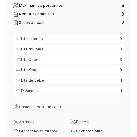
6
Maximum de personnes
3
Nombre Chambres
2
Salles de bain
Lits simples
0
Lits doubles
0
Lits Queen
3
Lits King
0
Lits de bébé
1
Divans Lits
1
Chalet au bord de l'eau
Animaux
Fumeur
Internet haute vitesse
Recharge auto