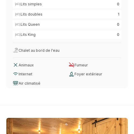
Lits simples
0
Lits doubles
1
Lits Queen
0
Lits King
0
Chalet au bord de l'eau
Animaux
Fumeur
Internet
Foyer extérieur
Air climatisé