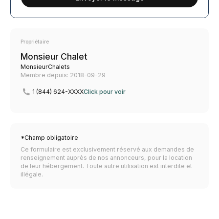
Propriétaire
Monsieur Chalet
MonsieurChalets
Membre depuis: 2018-09-29
1 (844) 624-XXXX
Click pour voir
*Champ obligatoire
Ce formulaire est exclusivement réservé aux demandes de
renseignement auprès de nos annonceurs, pour la location
de leur hébergement. Toute autre utilisation est interdite et
illégale.