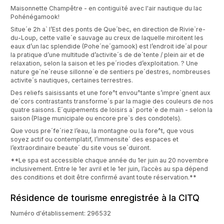
Maisonnette Champêtre - en contiguïté avec l'air nautique du lac
Pohénégamook!
Situe´e 2h a` l’Est des ponts de Que´bec, en direction de Rivie`re-
du-Loup, cette valle´e sauvage au creux de laquelle miroitent les
eaux d’un lac splendide (Pohe´ne´gamook) est l’endroit ide´al pour
la pratique d’une multitude d’activite´s de de´tente / plein air et de
relaxation, selon la saison et les pe´riodes d’exploitation. ? Une
nature ge´ne´reuse sillonne´e de sentiers pe´destres, nombreuses
activite´s nautiques, certaines terrestres.
Des reliefs saisissants et une fore^t envou^tante s’impre`gnent aux
de´cors contrastants transforme´s par la magie des couleurs de nos
quatre saisons. E´quipements de loisirs a` porte´e de main - selon la
saison (Plage municipale ou encore pre`s des condotels).
Que vous pre´fe´riez l’eau, la montagne ou la fore^t, que vous
soyez actif ou contemplatif, l’immensite´ des espaces et
l’extraordinaire beaute´ du site vous se´duiront.
**Le spa est accessible chaque année du 1er juin au 20 novembre
inclusivement. Entre le 1er avril et le 1er juin, l’accès au spa dépend
des conditions et doit être confirmé avant toute réservation.**
Résidence de tourisme enregistrée à la CITQ
Numéro d'établissement: 296532