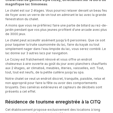
magnifique lac Simoneau
.
Le chalet est sur 2 étages. Vous pourrez relaxer devant un beau feu
de foyer avec un verre de vin tout en admirant le lac avec la grande
fenestration du chalet.
A moins que vous ne préfériez faire une partie de billard au rez-de-
jardin pendant que vos plus jeunes profitent d'une arcade avec plus
de 3000 jeux.
Le chalet peut acceuillir aisément jusqu'à 6 personnes. Que ce soit
pour taquiner la truite saumonnée du lac, faire du kayak ou tout
simplement nager dans l'eau limpide du lac, vous serez comblé. Le
lac donne sur 3 autres lacs par navigation.
Le Cozey est fraîchement rénové et vous offre un endroit
chaleureux à aire ouverte au goût du jour avec planchers chauffants
aux 2 étages, air climatisé, meubles, literies, vaisselles, ect. Tout,
tout, tout est neufs, de la petite cuillère jusqu'au spa.
Notre chalet se veut un endroit discret, tranquille, paisible, relax et
non approprié pour faire la fête ou avoir des comportements
bruyants. Des caméras extérieures et capteurs de décibels sont
présents a cet effet.
Résidence de tourisme enregistrée à la CITQ
Cet établissement propose exclusivement des locations à long