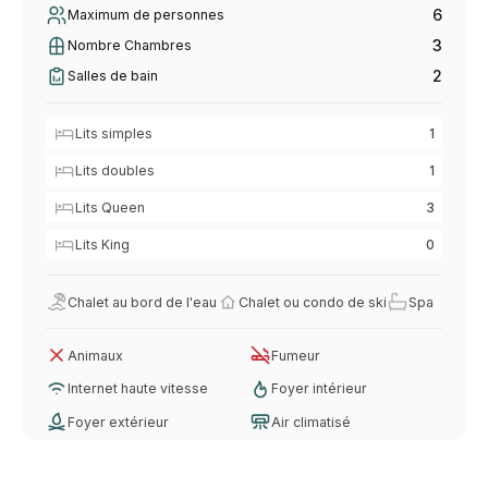
6
Maximum de personnes
3
Nombre Chambres
2
Salles de bain
Lits simples
1
Lits doubles
1
Lits Queen
3
Lits King
0
Chalet au bord de l'eau
Chalet ou condo de ski
Spa
Animaux
Fumeur
Internet haute vitesse
Foyer intérieur
Foyer extérieur
Air climatisé