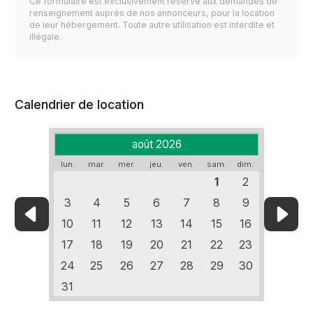
Ce formulaire est exclusivement réservé aux demandes de
renseignement auprès de nos annonceurs, pour la location
de leur hébergement. Toute autre utilisation est interdite et
illégale.
Calendrier de location
août 2026
lun.
mar.
mer.
jeu.
ven.
sam.
dim.
1
2
3
4
5
6
7
8
9
10
11
12
13
14
15
16
17
18
19
20
21
22
23
24
25
26
27
28
29
30
31