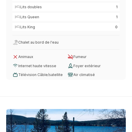
Lits doubles
1
Lits Queen
1
Lits King
0
Chalet au bord de l'eau
Animaux
Fumeur
Internet haute vitesse
Foyer extérieur
Télévision Câble/satellite
Air climatisé