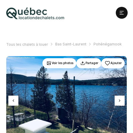
Bas Saint-Laurent
Pohénégamook
Tous les chalets à louer
Voir les photos
Partager
Ajouter